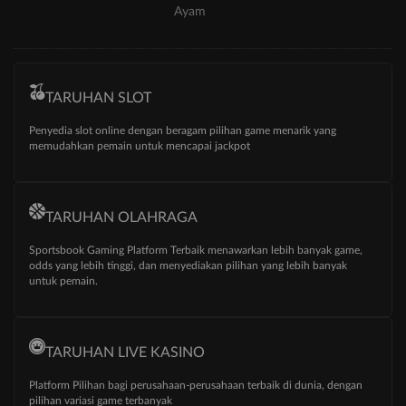
Ayam
TARUHAN SLOT
Penyedia slot online dengan beragam pilihan game menarik yang
memudahkan pemain untuk mencapai jackpot
TARUHAN OLAHRAGA
Sportsbook Gaming Platform Terbaik menawarkan lebih banyak game,
odds yang lebih tinggi, dan menyediakan pilihan yang lebih banyak
untuk pemain.
TARUHAN LIVE KASINO
Platform Pilihan bagi perusahaan-perusahaan terbaik di dunia, dengan
pilihan variasi game terbanyak