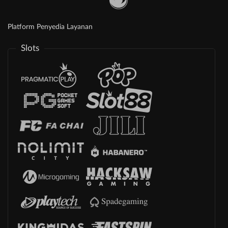
Platform Penyedia Layanan
Slots