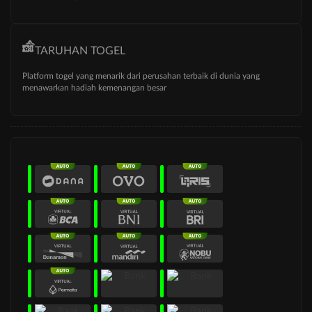
TARUHAN TOGEL
Platform togel yang menarik dari perusahan terbaik di dunia yang
menawarkan hadiah kemenangan besar